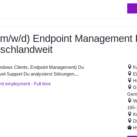
 (m/w/d) Endpoint Management
tschlandweit
(Windows Clients, Endpoint Management) Du
K
el-Support Du analysierst Störungen,...
E
H
nt employment - Full time
G
Ger
Wu
165-
K
D
H