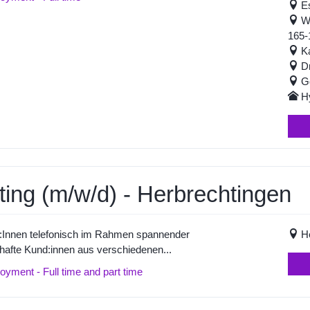
E
Wu
165-
K
D
G
H
ting (m/w/d) - Herbrechtingen
nt:Innen telefonisch im Rahmen spannender
H
hafte Kund:innen aus verschiedenen...
yment - Full time and part time