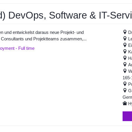
) DevOps, Software & IT-Servi
en und entwickelst daraus neue Projekt- und
D
n Consultants und Projektteams zusammen,...
L
E
yment - Full time
K
H
A
Wu
165-
P
G
Ger
H