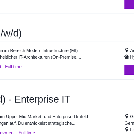
/w/d)
in im Bereich Modern Infrastructure (MI)
A
itlicher IT-Architekturen (On-Premise,...
H
- Full time
 - Enterprise IT
o im Upper Mid Market- und Enterprise-Umfeld
G
gen auf. Du entwickelst strategische...
Ger
L
yment - Full time