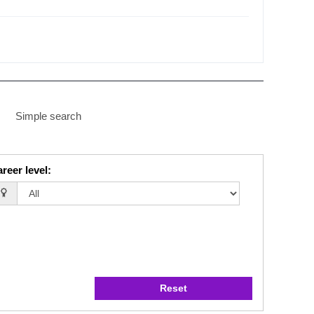
Simple search
reer level
:
Reset