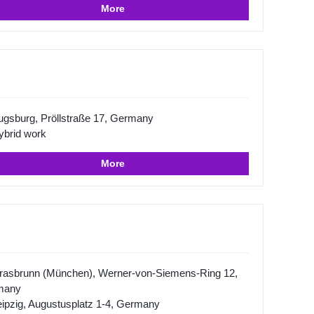
More
ugsburg, Pröllstraße 17, Germany
ybrid work
More
rasbrunn (München), Werner-von-Siemens-Ring 12,
many
eipzig, Augustusplatz 1-4, Germany