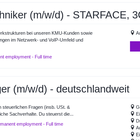
hniker (m/w/d) - STARFACE, 3
werkstrukturen bei unseren KMU-Kunden sowie
A
ngen im Netzwerk- und VoIP-Umfeld und
nt employment - Full time
r (m/w/d) - deutschlandweit
n steuerlichen Fragen (insb. USt. &
G
che Sachverhalte. Du steuerst die...
E
D
ermanent employment - Full time
A
E