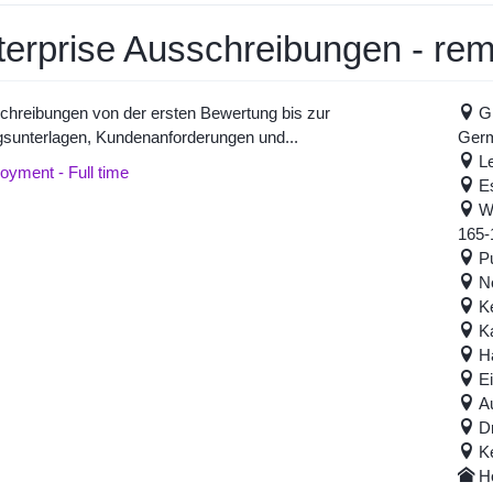
erprise Ausschreibungen - rem
schreibungen von der ersten Bewertung bis zur
G
gsunterlagen, Kundenanforderungen und...
Ger
L
yment - Full time
E
Wu
165-
P
N
K
K
H
E
A
D
K
H